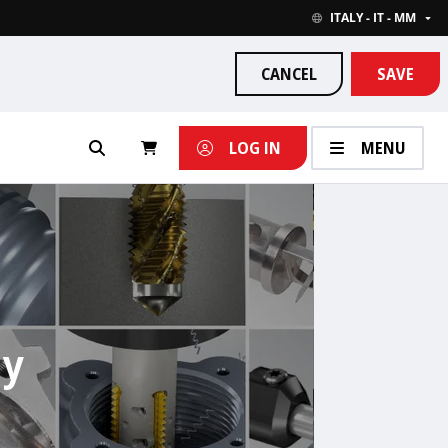
ITALY - IT - MM
CANCEL
SAVE
LOG IN
MENU
ly