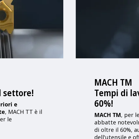
MACH TM
l settore!
Tempi di la
60%!
riori e
te
, MACH TT è il
MACH TM
, per l
er le
abbatte notevol
di oltre il 60%,
dell'utensile e o