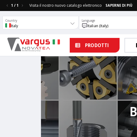
1
/
1
Visita il nostro nuovo catalogo elettronico
SAPERNE DI PIÙ
Country
Language
Italy
Italian (Italy)
PRODOTTI
B