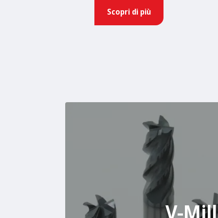
Scopri di più
V-Mill