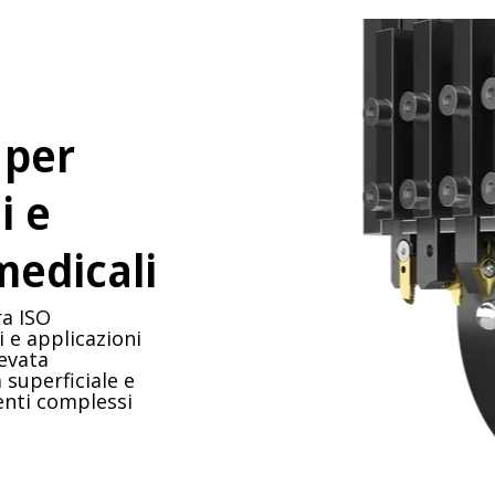
 per
i e
medicali
ra ISO
 e applicazioni
levata
 superficiale e
ienti complessi