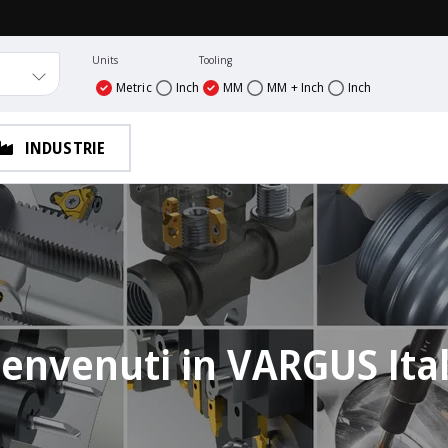
Units
Tooling
Metric
Inch
MM
MM + Inch
Inch
INDUSTRIE
envenuti in VARGUS Ita