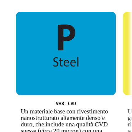
VH8 - CVD
Un materiale base con rivestimento
U
nanostrutturato altamente denso e
g
duro, che include una qualità CVD
r
spessa (circa 20 micron) con una
s