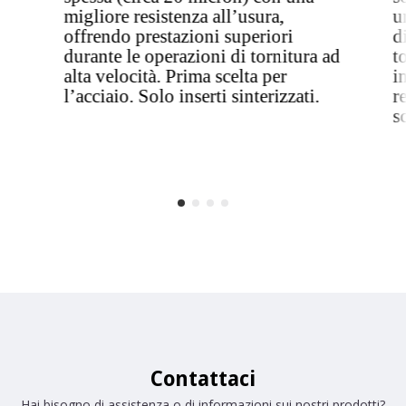
migliore resistenza all’usura,
u
offrendo prestazioni superiori
d
durante le operazioni di tornitura ad
t
alta velocità. Prima scelta per
i
l’acciaio. Solo inserti sinterizzati.
r
s
Contattaci
Hai bisogno di assistenza o di informazioni sui nostri prodotti?