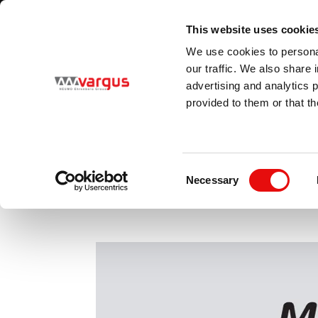
1
/
1
Visita il nostro nuovo catalogo elettronico
SAPERNE DI PIÙ
This website uses cookie
Country
Language
We use cookies to personal
Italy
Italian (Italy)
our traffic. We also share 
advertising and analytics 
provided to them or that th
PRODOTTI
Consent
Necessary
Selection