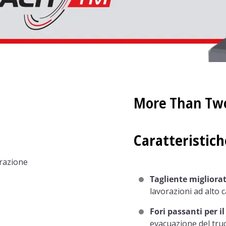
More Than Two
Caratteristic
orazione
Tagliente migliora
lavorazioni ad alto c
Fori passanti per il
evacuazione del truc