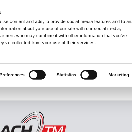
s
Units
Tooling
ise content and ads, to provide social media features and to an
Metric
Inch
MM
MM + Inch
Inch
information about your use of our site with our social media,
partners who may combine it with other information that you’ve
ey’ve collected from your use of their services.
INDUSTRIE
VARDEX - MACH TM
Una produttività senza precedenti
Preferences
Statistics
Marketing