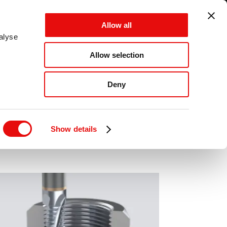
ITALY - IT - MM
Allow all
CANCEL
SAVE
alyse
Allow selection
LOG IN
MENU
Deny
Show details