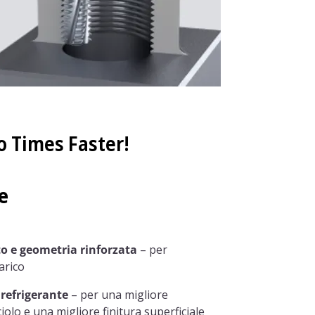
 Times Faster!
he
to e geometria rinforzata
– per
arico
 refrigerante
– per una migliore
iolo e una migliore finitura superficiale