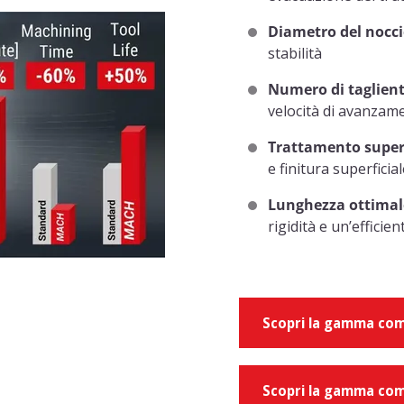
Diametro del nocc
stabilità
Numero di taglien
velocità di avanzam
Trattamento super
e finitura superficia
Lunghezza ottimale
rigidità e un’efficie
Scopri la gamma com
Scopri la gamma com