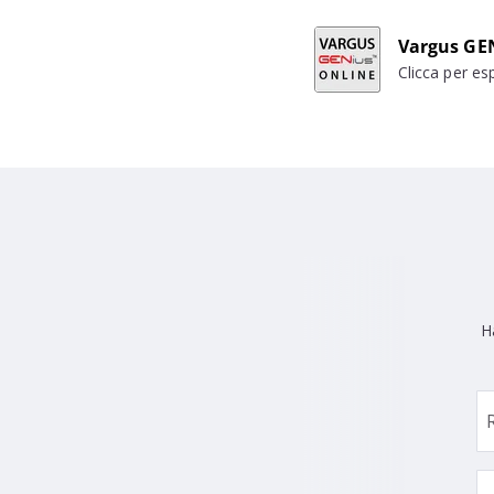
Vargus GE
Clicca per es
Ha