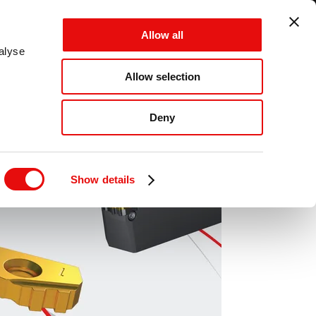
ITALY - IT - MM
Allow all
CANCEL
SAVE
alyse
Allow selection
LOG IN
MENU
Deny
Show details