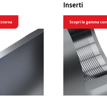
Inserti
Esterna
Scopri la gamma com