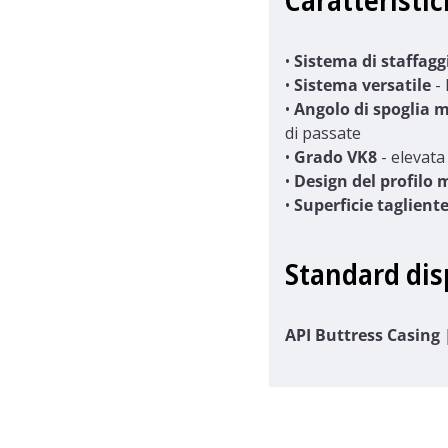
Caratteristic
•
Sistema di staffagg
•
Sistema versatile
- 
•
Angolo di spoglia m
di passate
•
Grado VK8
- elevata
•
Design del profilo 
•
Superficie taglient
Standard disp
API Buttress Casing