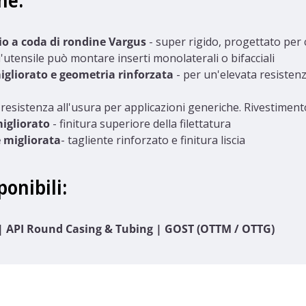
he:
io a coda di rondine Vargus
- super rigido, progettato per c
l'utensile può montare inserti monolaterali o bifacciali
igliorato e geometria rinforzata
- per un'elevata resiste
 resistenza all'usura per applicazioni generiche. Rivestime
migliorato
- finitura superiore della filettatura
e migliorata
- tagliente rinforzato e finitura liscia
onibili:
 | API Round Casing & Tubing | GOST (OTTM / OTTG)