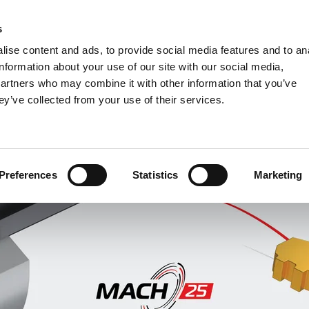
s
Units
Tooling
ise content and ads, to provide social media features and to an
Metric
Inch
MM
MM + Inch
Inch
information about your use of our site with our social media,
partners who may combine it with other information that you’ve
ey’ve collected from your use of their services.
INDUSTRIE
Preferences
Statistics
Marketing