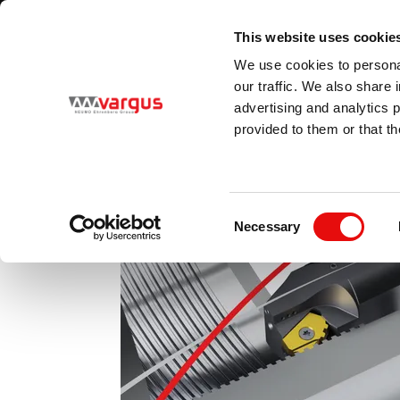
1
/
1
Visita il nostro nuovo catalogo elettronico
SAPERNE DI PIÙ
This website uses cookie
Country
Language
We use cookies to personal
Italy
Italian (Italy)
our traffic. We also share 
advertising and analytics 
provided to them or that th
PRODOTTI
Consent
Necessary
Selection