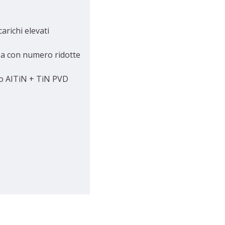
arichi elevati
nza con numero ridotte
nto AITiN + TiN PVD