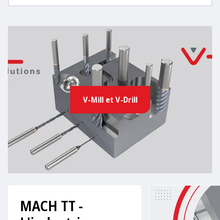
V-Mill et V-Drill
MACH TT -