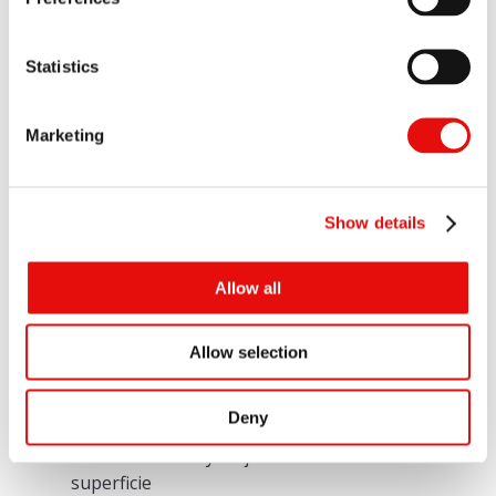
Statistics
Características
Marketing
Mejoras en diseño de filo de corte y
geometría reforzada
- para cargas elevadas
Show details
Con refrigeración -
mejor evacuación de viruta
y acabado superficial
Allow all
Mayor diámetro de núcleo -
para mejor
rigidez
Allow selection
Más filos de corte -
para mayor avance
Deny
Tratamiento de superficie mejorado
: Filo de
corte reforzado y mejora en acabado de
superficie