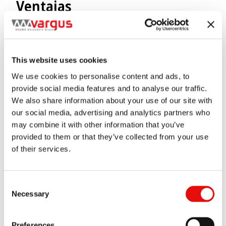
Ventajas
Alto avance por filo de corte
This website uses cookies
Reducción drástica de tiempo de mecanizado
We use cookies to personalise content and ads, to
Mayor tiempo de vida útil
provide social media features and to analyse our traffic.
We also share information about your use of our site with
Excelente acabado de superficie
our social media, advertising and analytics partners who
may combine it with other information that you’ve
provided to them or that they’ve collected from your use
of their services.
Consent
Necessary
Selection
Preferences