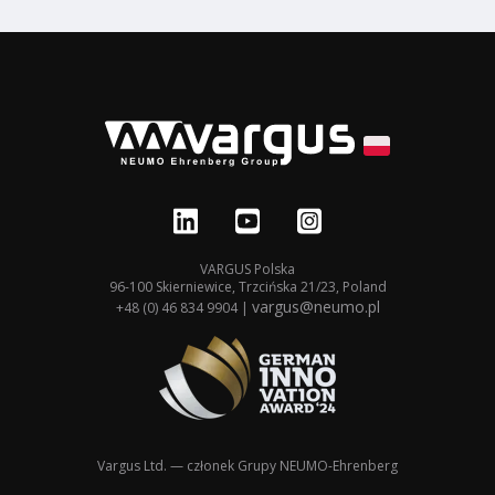
VARGUS Polska
96-100 Skierniewice, Trzcińska 21/23, Poland
vargus@neumo.pl
+48 (0) 46 834 9904 |
Vargus Ltd. — członek Grupy NEUMO-Ehrenberg