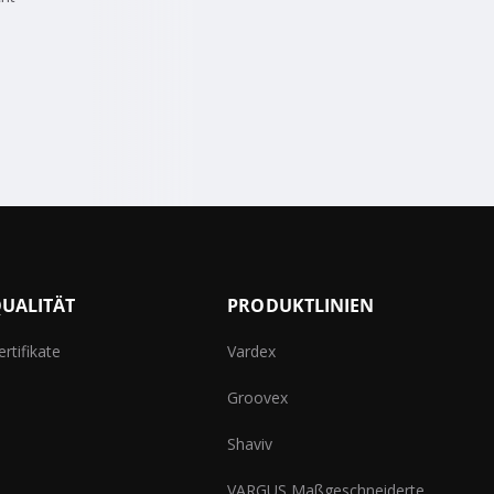
UALITÄT
PRODUKTLINIEN
ertifikate
Vardex
Groovex
Shaviv
VARGUS Maßgeschneiderte