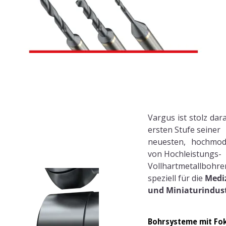
Vargus ist stolz dar
ersten Stufe seiner
neuesten, hochmo
von Hochleistungs-
Vollhartmetallboh
speziell für die
Medi
und Miniaturindust
Bohrsysteme mit Foku