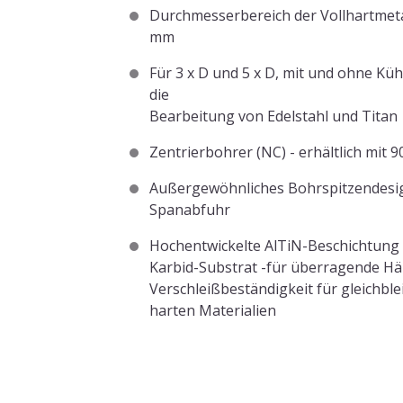
Durchmesserbereich der Vollhartmeta
mm
Für 3 x D und 5 x D, mit und ohne Kü
die
Bearbeitung von Edelstahl und Titan
Zentrierbohrer (NC) - erhältlich mit 
Außergewöhnliches Bohrspitzendesi
Spanabfuhr
Hochentwickelte AlTiN-Beschichtung
Karbid-Substrat -für überragende Här
Verschleißbeständigkeit für gleichbl
harten Materialien