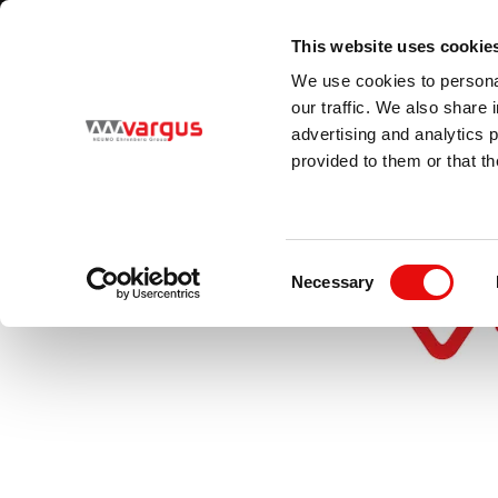
1
/
1
Besuchen Sie unseren neuen E-Katalog
ERFAHRE MEHR
This website uses cookie
Land
Sprache
We use cookies to personal
Germany
German (Germany)
our traffic. We also share 
advertising and analytics 
provided to them or that th
PRODUKTE
Consent
Necessary
Selection