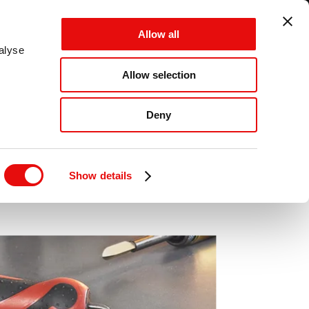
SWITZERLAND - DE - MM
Allow all
ABBRECHEN
SPEICHERN
alyse
Allow selection
ANMELDEN
MENÜ
Deny
toffe.
Show details