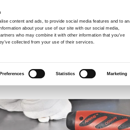
s
Einheiten
MM
ise content and ads, to provide social media features and to an
Metrisch
Imperial
MM
MM + Zoll
Zoll
information about your use of our site with our social media,
partners who may combine it with other information that you’ve
ey’ve collected from your use of their services.
BRANCHEN
Shaviv
V ist die weltweit führende Handentgratlösung für Metalle und Kunsts
Preferences
Statistics
Marketing