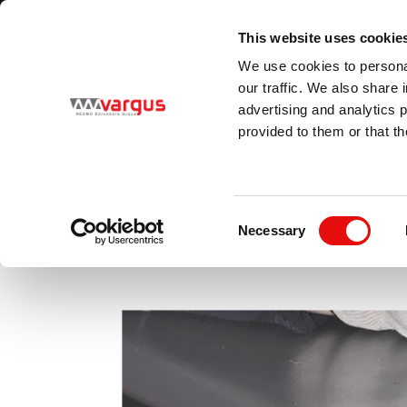
1
/
1
Besuchen Sie unseren neuen E-Katalog
ERFAHRE MEHR
This website uses cookie
Land
Sprache
We use cookies to personal
Switzerland
German (Switzerland)
our traffic. We also share 
advertising and analytics 
provided to them or that th
PRODUKTE
SHAVI
Consent
Necessary
Selection